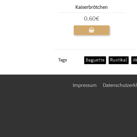
Kaiserbrötchen
0,60€
Baguette
Rustikal
W
Tags
Impressum
Datenschutzerk