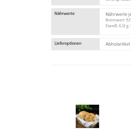
Nährwerte
Nährwerte j
Brennwert: 921,
Eiweiß: 6,12 g;
Lieferoptionen
Abholartikel