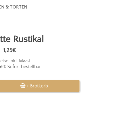
N & TORTEN
te Rustikal
1,25€
reise inkl. Mwst.
eit:
Sofort bestellbar
+ Brotkorb