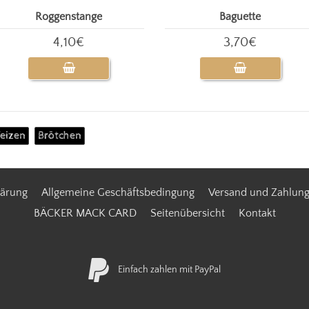
Roggenstange
Baguette
4,10€
3,70€
eizen
Brötchen
lärung
Allgemeine Geschäftsbedingung
Versand und Zahlun
BÄCKER MACK CARD
Seitenübersicht
Kontakt
Einfach zahlen mit PayPal