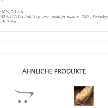
e 100g Gebäck
83 kJ, 217,73 Kcal; Fett: 1,78 g; davon gesättigte Fettsäuren: 0,80 g; Kohlenh
 Salz: 0,04 g
ÄHNLICHE PRODUKTE