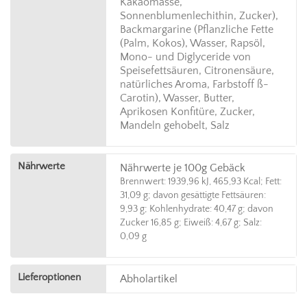
Kakaomasse,
Sonnenblumenlechithin, Zucker),
Backmargarine (Pflanzliche Fette
(Palm, Kokos), Wasser, Rapsöl,
Mono- und Diglyceride von
Speisefettsäuren, Citronensäure,
natürliches Aroma, Farbstoff ß-
Carotin), Wasser, Butter,
Aprikosen Konfitüre, Zucker,
Mandeln gehobelt, Salz
Nährwerte
Nährwerte je 100g Gebäck
Brennwert: 1939,96 kJ, 465,93 Kcal; Fett:
31,09 g; davon gesättigte Fettsäuren:
9,93 g; Kohlenhydrate: 40,47 g; davon
Zucker 16,85 g; Eiweiß: 4,67 g; Salz:
0,09 g
Lieferoptionen
Abholartikel