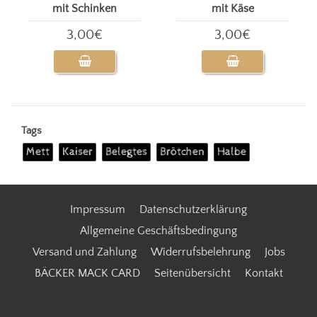
mit Schinken
mit Käse
3,00€
3,00€
Tags
Mett
Kaiser
Belegtes
Brötchen
Halbe
Impressum
Datenschutzerklärung
Allgemeine Geschäftsbedingung
Versand und Zahlung
Widerrufsbelehrung
Jobs
BÄCKER MACK CARD
Seitenübersicht
Kontakt