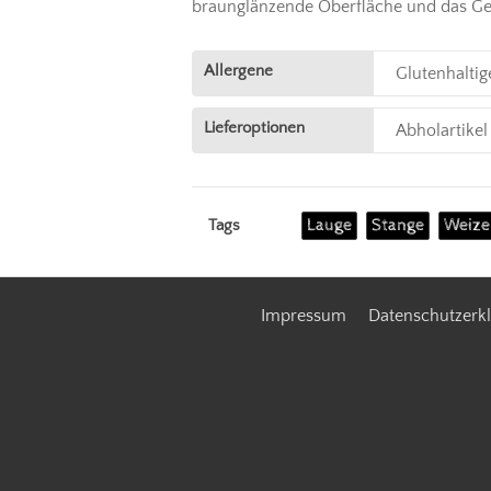
braunglänzende Oberfläche und das Geb
Allergene
Glutenhaltig
Lieferoptionen
Abholartikel
Lauge
Stange
Weize
Tags
Impressum
Datenschutzerk