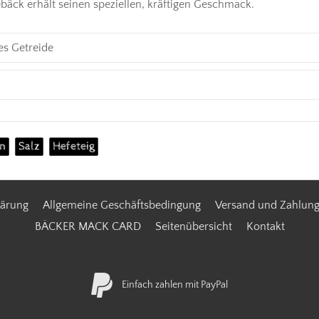
äck erhält seinen speziellen, kräftigen Geschmack.
es Getreide
n
Salz
Hefeteig
lärung
Allgemeine Geschäftsbedingung
Versand und Zahlun
BÄCKER MACK CARD
Seitenübersicht
Kontakt
Einfach zahlen mit PayPal