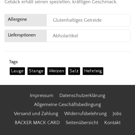
Gebäck erhält seinen speziellen, kräftigen Geschmack.
Allergene
Glutenhaltiges Getreide
Lieferoptionen
Abholartikel
Tags
Lauge
Stange
Weizen
Salz
Hefeteig
Impressum
Datenschutzerklärung
Allgemeine Geschäftsbedingung
Versand und Zahlung
Widerrufsbelehrung
Jobs
BÄCKER MACK CARD
Seitenübersicht
Kontakt